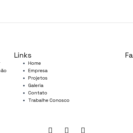
Links
Fa
r
Home
ção
Empresa
Projetos
Galeria
Contato
Trabalhe Conosco
I
F
L